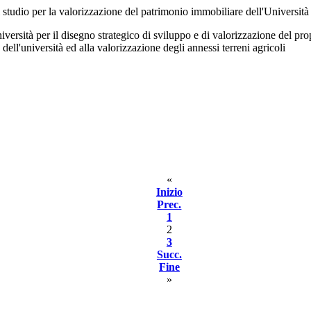
i studio per la valorizzazione del patrimonio immobiliare dell'Universit
versità per il disegno strategico di sviluppo e di valorizzazione del pro
 dell'università ed alla valorizzazione degli annessi terreni agricoli
«
Inizio
Prec.
1
2
3
Succ.
Fine
»