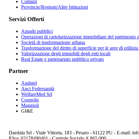
Comuni
Provincie/Regioni/Altre Istituzioni
Servizi Offerti
Appalti pubblici
Operazioni di cartolarizzazione immobiliare del patrimonio de
Società di trasformazione urbana
Trasformazione del diritto di superficie per le aree di ediliz
Valorizzazione degli immobili degli enti locali
Real Estate e partenariato pubblico privato
Partner
Andigel
Anci Federsanità
WelfareMed Srl
Coopolis
Maggioli
GI&E
Daedala Srl - Viale Vittoria, 183 - Pesaro - 61122 PU - E-mail: i
P.Iva: 02178490401 - Capitale Sociale: € 865.000